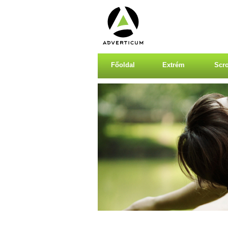
Főoldal
Extrém
Scro