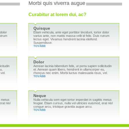
Morbi quis viverra augue
Curabitur at lorem dui, ac?
Quisque
 dolor
Etiam vehicula, ante eget porttitor tincidunt, tortor dolor
rutrum
varius ante, non mattis massa velit id felis. Duis rutrum
lectus eget. Vivamus hendrerit lacinia eleifend.
Suspendisse.
TOVÁBB
Dolor
icitudin
Aenean lacinia bibendum felis, ut porta sapien sollicitudin
u,
et. Aenean quam libero, hendrerit in ullamcorper eu,
vel.
rhoncus nec enim. Morbi luctus malesuada risus, vel.
TOVÁBB
Neque
is metus
Nulla vehicula sem eget tortor imperdiet in sagittis metus
rat nisl
feugiat. Etiam cursus, nulla vel ultricies euismod, erat nisl
congue arcu, tristique gravida augue arcu.
TOVÁBB