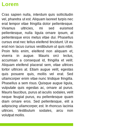
Lorem
Cras sapien nulla, interdum quis sollicitudin
vel, pharetra ut est. Aliquam laoreet turpis nec
erat tempor vitae fringilla dolor pellentesque.
Vivamus ultricies, mi sed euismod
pellentesque, nulla ligula ornare ipsum, at
pellentesque eros metus vitae dui. Phasellus
cursus erat nec tellus eleifend tincidunt. Ut eu
erat non lacus cursus vestibulum ut quis nibh.
Proin felis enim, eleifend non aliquam et,
viverra in augue. Mauris orci lectus,
accumsan a consequat id, fringilla et velit.
Aliquam eleifend placerat sem, vitae ultrices
tortor ultrices at. Etiam augue velit, egestas
quis posuere quis, mollis vel erat. Sed
ullamcorper enim vitae nunc tristique fringilla.
Phasellus a sem risus. Quisque augue ligula,
vulputate quis egestas ac, ornare at purus.
Mauris faucibus, purus at iaculis sodales, velit
neque feugiat purus, eu pellentesque quam
diam ornare eros. Sed pellentesque, elit a
adipiscing ullamcorper, est. In rhoncus lacinia
ultrices. Vestibulum sodales, arcu non
volutpat mollis.