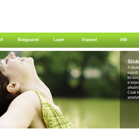
ll
Beágyazott
Layer
Expand
IAB
Slid
A Slid
együtt 
elcsús
a telje
alkalm
Csak M
amelyh