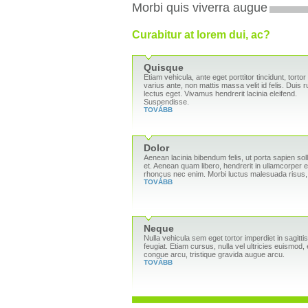
Morbi quis viverra augue
Curabitur at lorem dui, ac?
Quisque
Etiam vehicula, ante eget porttitor tincidunt, tortor
varius ante, non mattis massa velit id felis. Duis 
lectus eget. Vivamus hendrerit lacinia eleifend.
Suspendisse.
TOVÁBB
Dolor
Aenean lacinia bibendum felis, ut porta sapien soll
et. Aenean quam libero, hendrerit in ullamcorper e
rhoncus nec enim. Morbi luctus malesuada risus, 
TOVÁBB
Neque
Nulla vehicula sem eget tortor imperdiet in sagitt
feugiat. Etiam cursus, nulla vel ultricies euismod, e
congue arcu, tristique gravida augue arcu.
TOVÁBB