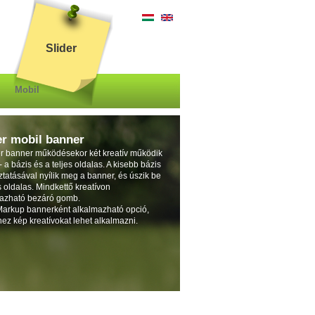
english
Slider
Mobil
er mobil banner
er banner működésekor két kreatív működik
- a bázis és a teljes oldalas. A kisebb bázis
ztatásával nyílik meg a banner, és úszik be
s oldalas. Mindkettő kreatívon
azható bezáró gomb.
arkup bannerként alkalmazható opció,
ez kép kreatívokat lehet alkalmazni.